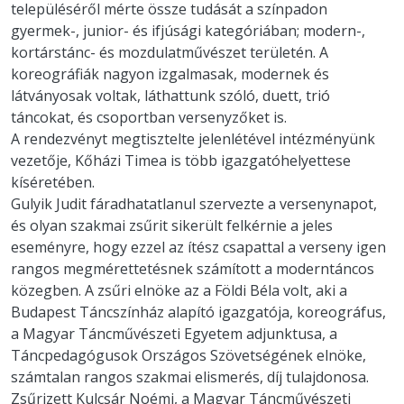
településéről mérte össze tudását a színpadon
gyermek-, junior- és ifjúsági kategóriában; modern-,
kortárstánc- és mozdulatművészet területén. A
koreográfiák nagyon izgalmasak, modernek és
látványosak voltak, láthattunk szóló, duett, trió
táncokat, és csoportban versenyzőket is.
A rendezvényt megtisztelte jelenlétével intézményünk
vezetője, Kőházi Timea is több igazgatóhelyettese
kíséretében.
Gulyik Judit fáradhatatlanul szervezte a versenynapot,
és olyan szakmai zsűrit sikerült felkérnie a jeles
eseményre, hogy ezzel az ítész csapattal a verseny igen
rangos megmérettetésnek számított a moderntáncos
közegben. A zsűri elnöke az a Földi Béla volt, aki a
Budapest Táncszínház alapító igazgatója, koreográfus,
a Magyar Táncművészeti Egyetem adjunktusa, a
Táncpedagógusok Országos Szövetségének elnöke,
számtalan rangos szakmai elismerés, díj tulajdonosa.
Zsűrizett Kulcsár Noémi, a Magyar Táncművészeti