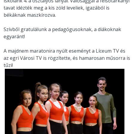
iskolánk 4. a osztályos lányai. Valósággal a felsőtárkányi
tavat idézték meg a kis zöld leveliek, igazából is
békáknak maszkírozva.
Szívből gratulálunk a pedagógusoknak, a diákoknak
egyaránt!
A majdnem maratonira nyúlt eseményt a Líceum TV és
az egri Városi TV is rögzítette, és hamarosan műsorra is
tűzi!