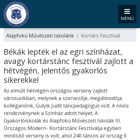
MENÜ
Alapfokú Művészeti Iskolánk
Kortárs Fesztivál
Békák lepték el az egri színházat,
avagy kortárstánc fesztivál zajlott a
hétvégén, jelentős gyakorlós
sikerekkel
Az elmúlt hétvégén országos verseny zajlott
városunkban, melynek a szervezője, megálmodója
kolléganőnk, Gulyik Judit táncpedagógus volt. A nívós
rendezvénynek a Színház adott helyet. A
Gyakorlóiskolák és Alapfokú Művészeti Iskolák III.
Országos Modern- Kortárstánc Fesztiválja egyben
minősítő verseny is volt, ahol 240 táncos az ország 6