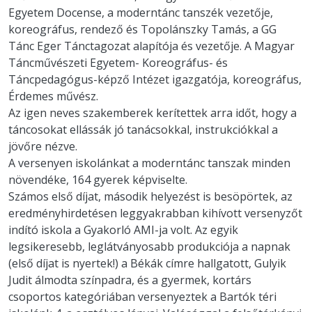
Egyetem Docense, a moderntánc tanszék vezetője,
koreográfus, rendező és Topolánszky Tamás, a GG
Tánc Eger Tánctagozat alapítója és vezetője. A Magyar
Táncművészeti Egyetem- Koreográfus- és
Táncpedagógus-képző Intézet igazgatója, koreográfus,
Érdemes művész.
Az igen neves szakemberek kerítettek arra időt, hogy a
táncosokat ellássák jó tanácsokkal, instrukciókkal a
jövőre nézve.
A versenyen iskolánkat a moderntánc tanszak minden
növendéke, 164 gyerek képviselte.
Számos első díjat, második helyezést is besöpörtek, az
eredményhirdetésen leggyakrabban kihívott versenyzőt
indító iskola a Gyakorló AMI-ja volt. Az egyik
legsikeresebb, leglátványosabb produkciója a napnak
(első díjat is nyertek!) a Békák címre hallgatott, Gulyik
Judit álmodta színpadra, és a gyermek, kortárs
csoportos kategóriában versenyeztek a Bartók téri