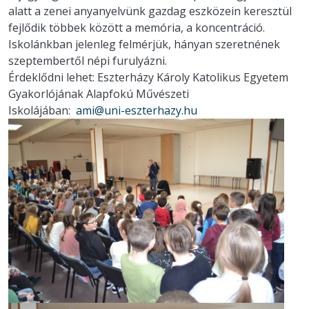
alatt a zenei anyanyelvünk gazdag eszközein keresztül
fejlődik többek között a memória, a koncentráció.
Iskolánkban jelenleg felmérjük, hányan szeretnének
szeptembertől népi furulyázni.
Érdeklődni lehet: Eszterházy Károly Katolikus Egyetem
Gyakorlójának Alapfokú Művészeti
Iskolájában:
ami@uni-eszterhazy.hu