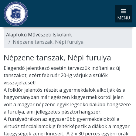
MENÜ
Alapfokú Művészeti Iskolánk
Népzene tanszak, Népi furulya
Népzene tanszak, Népi furulya
Elegendő jelentkező esetén tervezzük indítani az új
tanszakot, ezért február 20-ig várjuk a szülők
visszajelzését!
A folklór jelentős részét a gyermekdalok alkotják és a
hagyományban már egészen kisgyermekkortól jelen
volt a magyar népzene egyik legsokoldalúbb hangszere
a furulya, ami jellegzetes pásztorhangszer.
A furulyaórákon az egyszerűbb gyermekdaloktól a
virtuóz táncdallamokig feltérképezik a diákok a magyar
tájegységek zenei kincseit. A 2 x 30 perces egyéni órák