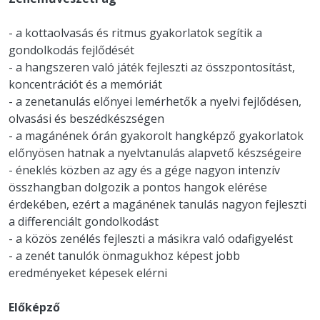
- a kottaolvasás és ritmus gyakorlatok segítik a
gondolkodás fejlődését
- a hangszeren való játék fejleszti az összpontosítást,
koncentrációt és a memóriát
- a zenetanulás előnyei lemérhetők a nyelvi fejlődésen,
olvasási és beszédkészségen
- a magánének órán gyakorolt hangképző gyakorlatok
előnyösen hatnak a nyelvtanulás alapvető készségeire
- éneklés közben az agy és a gége nagyon intenzív
összhangban dolgozik a pontos hangok elérése
érdekében, ezért a magánének tanulás nagyon fejleszti
a differenciált gondolkodást
- a közös zenélés fejleszti a másikra való odafigyelést
- a zenét tanulók önmagukhoz képest jobb
eredményeket képesek elérni
Előképző