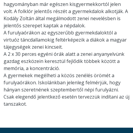
hagyományban már egészen kisgyermekkortól jelen
volt. A folklór jelentős részét a gyermekdalok alkotják. A
Kodály Zoltán által megálmodott zenei nevelésben is
jelentős szerepet kaptak a népdalok.
A furulyaórákon az egyszerűbb gyermekdaloktól a
virtuóz táncdallamokig feltérképezik a diákok a magyar
tájegységek zenei kincseit.
A 2 x 30 perces egyéni órák alatt a zenei anyanyelvünk
gazdag eszközein keresztül fejlődik többek között a
memória, a koncentráció.
A gyermekek megélheti a közös zenélés örömét a
furulyaórákon. Iskolánkban jelenleg felmérjük, hogy
hányan szeretnének szeptembertől népi furulyázni.
Csak elegendő jelentkező esetén tervezzük indítani az új
tanszakot.