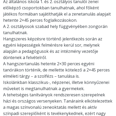
Az általános iskola 1. és 2. osztályos tanulói zenei
előképző csoportokban tanulhatnak, ahol főként
játékos formában sajátíthatják el a zenetanulás alapjait
hetente 2×45 perces foglalkozásokon.
A 2. osztályosok szabad hely függvényében zongorán
tanulhatnak.
Hangszeres képzésre történő jelentkezés során az
egyéni képességek felmérésre kerül sor, melynek
alapján a pedagógusok és az intézmény vezetője
döntenek a felvételről.
A hangszertanulás hetente 2×30 perces egyéni
tanórákon történik, de mellette kötelező a 2×45 perces
elméleti tárgy – a szolfézs – tanulása is.
Iskolánkban klasszikus-, népzenei, illetve könnyűzenei
műveket is megtanulhatnak a gyermekek.
A tehetséges tanítványok rendszeresen szerepelnek
házi és országos versenyeken. Tanáraink elkötelezettek
a magas színvonalú zeneoktatás mellett és aktív
színpadi szereplőként is tevékenykednek, ezért nagy