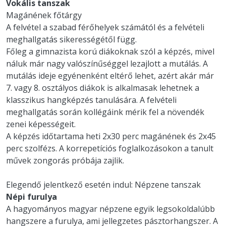
Vokális tanszak
Magánének főtárgy
A felvétel a szabad férőhelyek számától és a felvételi
meghallgatás sikerességétől függ.
Főleg a gimnazista korú diákoknak szól a képzés, mivel
náluk már nagy valószínűséggel lezajlott a mutálás. A
mutálás ideje egyénenként eltérő lehet, azért akár már
7. vagy 8. osztályos diákok is alkalmasak lehetnek a
klasszikus hangképzés tanulására. A felvételi
meghallgatás során kollégáink mérik fel a növendék
zenei képességeit.
A képzés időtartama heti 2x30 perc magánének és 2x45
perc szolfézs. A korrepetíciós foglalkozásokon a tanult
művek zongorás próbája zajlik.
Elegendő jelentkező esetén indul: Népzene tanszak
Népi furulya
A hagyományos magyar népzene egyik legsokoldalúbb
hangszere a furulya, ami jellegzetes pásztorhangszer. A