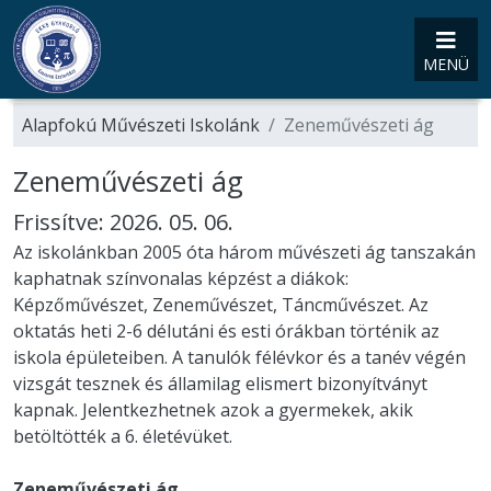
MENÜ
Alapfokú Művészeti Iskolánk
Zeneművészeti ág
Zeneművészeti ág
Frissítve: 2026. 05. 06.
Az iskolánkban 2005 óta három művészeti ág tanszakán
kaphatnak színvonalas képzést a diákok:
Képzőművészet, Zeneművészet, Táncművészet. Az
oktatás heti 2-6 délutáni és esti órákban történik az
iskola épületeiben. A tanulók félévkor és a tanév végén
vizsgát tesznek és államilag elismert bizonyítványt
kapnak. Jelentkezhetnek azok a gyermekek, akik
betöltötték a 6. életévüket.
Zeneművészeti ág