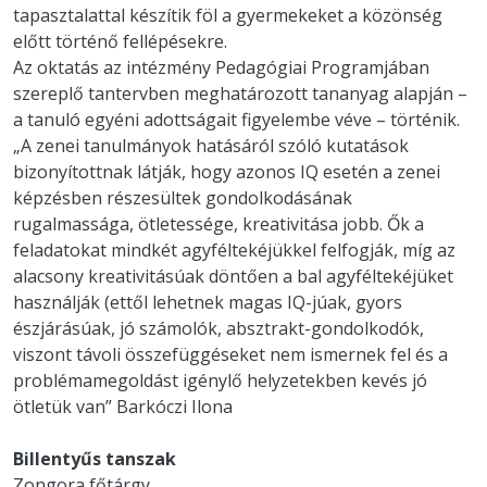
tapasztalattal készítik föl a gyermekeket a közönség
előtt történő fellépésekre.
Az oktatás az intézmény Pedagógiai Programjában
szereplő tantervben meghatározott tananyag alapján –
a tanuló egyéni adottságait figyelembe véve – történik.
„A zenei tanulmányok hatásáról szóló kutatások
bizonyítottnak látják, hogy azonos IQ esetén a zenei
képzésben részesültek gondolkodásának
rugalmassága, ötletessége, kreativitása jobb. Ők a
feladatokat mindkét agyféltekéjükkel felfogják, míg az
alacsony kreativitásúak döntően a bal agyféltekéjüket
használják (ettől lehetnek magas IQ-júak, gyors
észjárásúak, jó számolók, absztrakt-gondolkodók,
viszont távoli összefüggéseket nem ismernek fel és a
problémamegoldást igénylő helyzetekben kevés jó
ötletük van” Barkóczi Ilona
Billentyűs tanszak
Zongora főtárgy