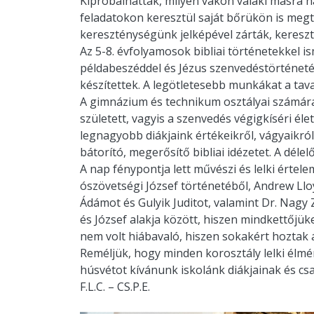
Kipróbálhatták, milyen vakon valaki másra h
feladatokon keresztül saját bőrükön is megt
kereszténységünk jelképével zárták, kereszt
Az 5-8. évfolyamosok bibliai történetekkel i
példabeszéddel és Jézus szenvedéstörténetév
készítettek. A legötletesebb munkákat a tava
A gimnázium és technikum osztályai számára N
született, vagyis a szenvedés végigkíséri él
legnagyobb diákjaink értékeikről, vágyaikró
bátorító, megerősítő bibliai idézetet. A dél
A nap fénypontja lett művészi és lelki értel
ószövetségi József történetéből, Andrew Lloy
Ádámot és Gulyik Juditot, valamint Dr. Nagy
és József alakja között, hiszen mindkettőjük
nem volt hiábavaló, hiszen sokakért hoztak 
Reméljük, hogy minden korosztály lelki élmé
húsvétot kívánunk iskolánk diákjainak és csa
F.L.C. – CS.P.E.