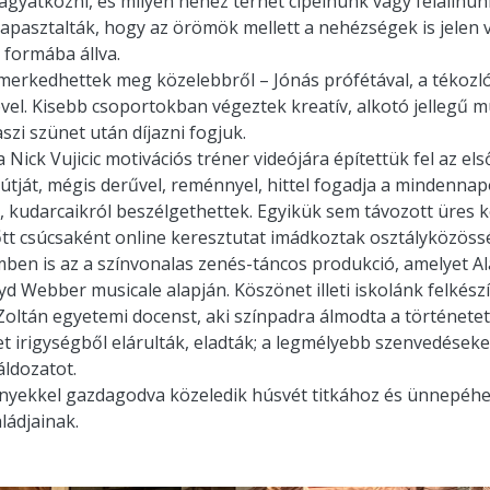
agyatkozni, és milyen nehéz terhet cipelnünk vagy felálln
apasztalták, hogy az örömök mellett a nehézségek is jelen 
 formába állva.
smerkedhettek meg közelebbről – Jónás prófétával, a tékozló
el. Kisebb csoportokban végeztek kreatív, alkotó jellegű mu
szi szünet után díjazni fogjuk.
ick Vujicic motivációs tréner videójára építettük fel az els
etútját, mégis derűvel, reménnyel, hittel fogadja a mindenna
l, kudarcaikról beszélgethettek. Egyikük sem távozott üres 
előtt csúcsaként online keresztutat imádkoztak osztályközös
emben is az a színvonalas zenés-táncos produkció, amelyet A
d Webber musicale alapján. Köszönet illeti iskolánk felkész
 Zoltán egyetemi docenst, aki színpadra álmodta a története
et irigységből elárulták, eladták; a legmélyebb szenvedéseke
áldozatot.
nyekkel gazdagodva közeledik húsvét titkához és ünnepéhez
ládjainak.