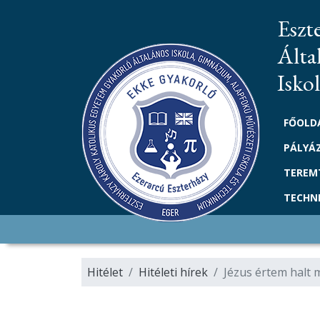
Eszt
Álta
Isko
FŐOLD
PÁLYÁ
TEREM
TECHN
Hitélet
Hitéleti hírek
Jézus értem halt m