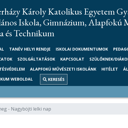
erházy Károly Katolikus Egyetem Gy
lános Iskola, Gimnázium, Alapfokú 
la és Technikum
AL
TANÉV HELYI RENDJE
ISKOLAI DOKUMENTUMOK
PEDAG
ZATOK
SZOLGÁLTATÁSOK
KAPCSOLAT
SZÜLŐKNEK/DIÁK
TÉSVÉDELEM
ALAPFOKÚ MŰVÉSZETI ISKOLÁNK
HITÉLET
Á
IKUM WEBOLDAL
KERESÉS
eg - Nagyböjti lelki nap