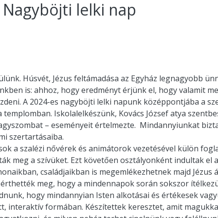
 Nagyböjti lelki nap
szülünk. Húsvét, Jézus feltámadása az Egyház legnagyobb ünn
tünkben is: ahhoz, hogy eredményt érjünk el, hogy valamit 
zdeni. A 2024-es nagyböjti lelki napunk középpontjába a s
a templomban. Iskolalelkészünk, Kovács József atya szentbe
agyszombat – eseményeit értelmezte. Mindannyiunkat biztat
i szertartásaiba.
sok a szalézi nővérek és animátorok vezetésével külön fogl
ták meg a szívüket. Ezt követően osztályonként indultak el 
tthonaikban, családjaikban is megemlékezhetnek majd Jézus á
l érthették meg, hogy a mindennapok során sokszor ítélkezün
nunk, hogy mindannyian Isten alkotásai és értékesek vagyun
, interaktív formában. Készítettek keresztet, amit magukkal