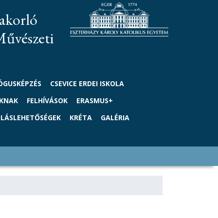
akorló
Művészeti
ÓGUSKÉPZÉS
CSEVICE ERDEI ISKOLA
OKNAK
FELHÍVÁSOK
ERASMUS+
LLÁSLEHETŐSÉGEK
KRÉTA
GALÉRIA