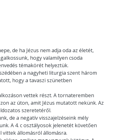
epe, de ha Jézus nem adja oda az életét,
megalkossunk, hogy valamilyen csoda
zenvedés témakörét helyeztük.
szédében a nagyheti liturgia szent három
ott, hogy a tavaszi szünetben
alkozáson vettek részt. A tornateremben
azon az úton, amit Jézus mutatott nekünk. Az
ldozatos szeretetéről.
k, de a negatív visszajelzéseink mély
k. A 4. c osztályosok jelenetét követően
 vittek állomásról állomásra.