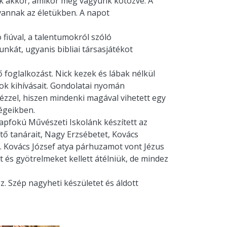
unk akkor, amikor meg vagyunk kötözve. A
vannak az életükben. A napot
 fiúval, a talentumokról szóló
nkát, ugyanis bibliai társasjátékot
ő foglalkozást. Nick kezek és lábak nélkül
pok kihívásait. Gondolatai nyomán
kézzel, hiszen mindenki magával vihetett egy
ségeikben.
lapfokú Művészeti Iskolánk készített az
ítő tanárait, Nagy Erzsébetet, Kovács
t. Kovács József atya párhuzamot vont Jézus
t és gyötrelmeket kellett átélniük, de mindez
. Szép nagyheti készületet és áldott