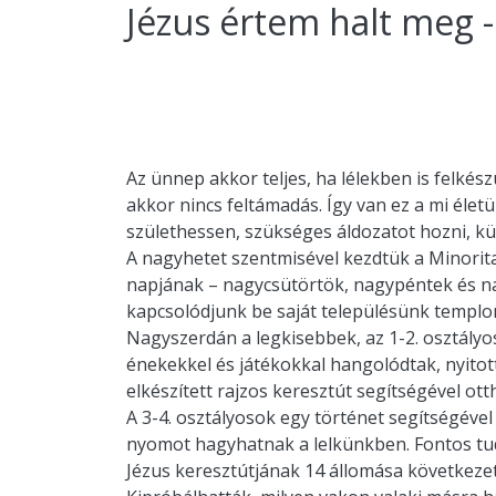
Jézus értem halt meg -
Az ünnep akkor teljes, ha lélekben is felké
akkor nincs feltámadás. Így van ez a mi éle
születhessen, szükséges áldozatot hozni, kü
A nagyhetet szentmisével kezdtük a Minorit
napjának – nagycsütörtök, nagypéntek és n
kapcsolódjunk be saját településünk templom
Nagyszerdán a legkisebbek, az 1-2. osztályo
énekekkel és játékokkal hangolódtak, nyitot
elkészített rajzos keresztút segítségével o
A 3-4. osztályosok egy történet segítségéve
nyomot hagyhatnak a lelkünkben. Fontos tud
Jézus keresztútjának 14 állomása következett