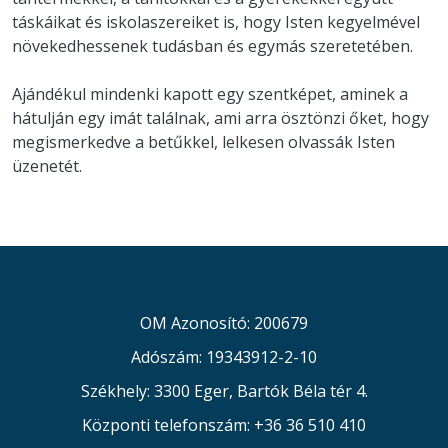
táskáikat és iskolaszereiket is, hogy Isten kegyelmével
növekedhessenek tudásban és egymás szeretetében.
Ajándékul mindenki kapott egy szentképet, aminek a
hátulján egy imát találnak, ami arra ösztönzi őket, hogy
megismerkedve a betűkkel, lelkesen olvassák Isten
üzenetét.
OM Azonosító: 200679
Adószám: 19343912-2-10
Székhely: 3300 Eger, Bartók Béla tér 4.
Központi telefonszám: +36 36 510 410