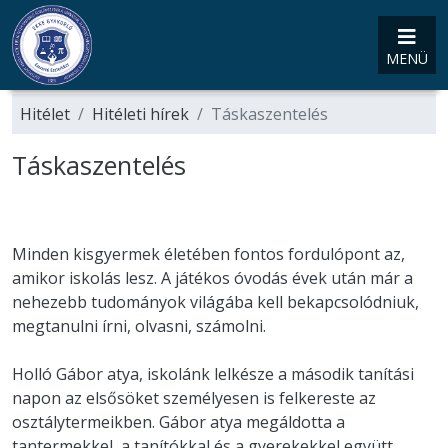
MENÜ
Hitélet
Hitéleti hírek
Táskaszentelés
Táskaszentelés
Minden kisgyermek életében fontos fordulópont az,
amikor iskolás lesz. A játékos óvodás évek után már a
nehezebb tudományok világába kell bekapcsolódniuk,
megtanulni írni, olvasni, számolni.
Holló Gábor atya, iskolánk lelkésze a második tanítási
napon az elsősöket személyesen is felkereste az
osztálytermeikben. Gábor atya megáldotta a
tantermekkel, a tanítókkal és a gyerekekkel együtt