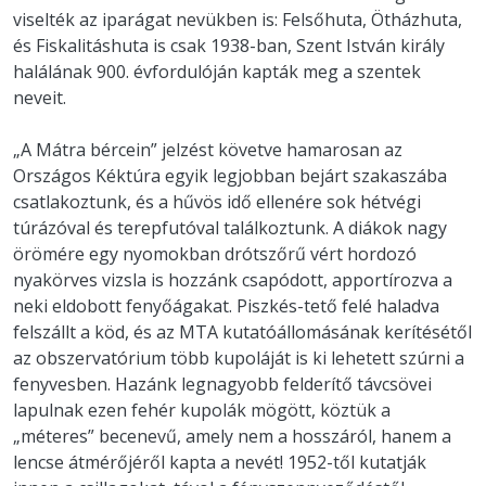
viselték az iparágat nevükben is: Felsőhuta, Ötházhuta,
és Fiskalitáshuta is csak 1938-ban, Szent István király
halálának 900. évfordulóján kapták meg a szentek
neveit.
„A Mátra bércein” jelzést követve hamarosan az
Országos Kéktúra egyik legjobban bejárt szakaszába
csatlakoztunk, és a hűvös idő ellenére sok hétvégi
túrázóval és terepfutóval találkoztunk. A diákok nagy
örömére egy nyomokban drótszőrű vért hordozó
nyakörves vizsla is hozzánk csapódott, apportírozva a
neki eldobott fenyőágakat. Piszkés-tető felé haladva
felszállt a köd, és az MTA kutatóállomásának kerítésétől
az obszervatórium több kupoláját is ki lehetett szúrni a
fenyvesben. Hazánk legnagyobb felderítő távcsövei
lapulnak ezen fehér kupolák mögött, köztük a
„méteres” becenevű, amely nem a hosszáról, hanem a
lencse átmérőjéről kapta a nevét! 1952-től kutatják