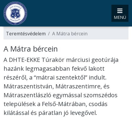
MENÜ
Teremtésvédelem
A Mátra bércein
A Mátra bércein
A DHTE-EKKE Túrakör márciusi geotúrája
hazánk legmagasabban fekvő lakott
részéről, a “mátrai szentektől” indult.
Mátraszentistván, Mátraszentimre, és
Mátraszentlászló egymással szomszédos
települések a Felső-Mátrában, csodás
kilátással és páratlan jó levegővel.