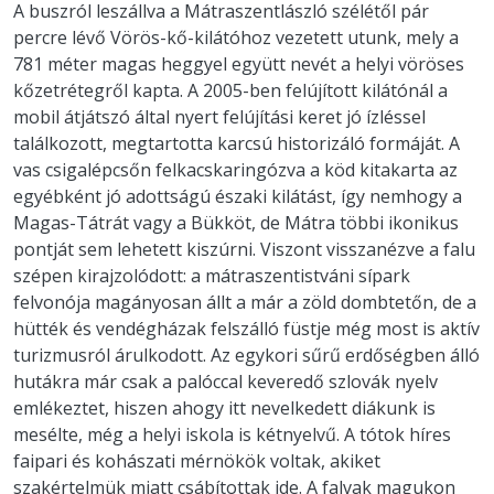
A buszról leszállva a Mátraszentlászló szélétől pár
percre lévő Vörös-kő-kilátóhoz vezetett utunk, mely a
781 méter magas heggyel együtt nevét a helyi vöröses
kőzetrétegről kapta. A 2005-ben felújított kilátónál a
mobil átjátszó által nyert felújítási keret jó ízléssel
találkozott, megtartotta karcsú historizáló formáját. A
vas csigalépcsőn felkacskaringózva a köd kitakarta az
egyébként jó adottságú északi kilátást, így nemhogy a
Magas-Tátrát vagy a Bükköt, de Mátra többi ikonikus
pontját sem lehetett kiszúrni. Viszont visszanézve a falu
szépen kirajzolódott: a mátraszentistváni sípark
felvonója magányosan állt a már a zöld dombtetőn, de a
hütték és vendégházak felszálló füstje még most is aktív
turizmusról árulkodott. Az egykori sűrű erdőségben álló
hutákra már csak a palóccal keveredő szlovák nyelv
emlékeztet, hiszen ahogy itt nevelkedett diákunk is
mesélte, még a helyi iskola is kétnyelvű. A tótok híres
faipari és kohászati mérnökök voltak, akiket
szakértelmük miatt csábítottak ide. A falvak magukon