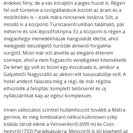
érdekes fény, de a vas körajtón a jeges huzat is. Régen
fel volt tüntetve a szolgáltatások között az áram és a
mobiltöltés is – ezek mára nincsenek listázva. Sőt, a
mosdó is a központi Turistacentrumban található, pár
méterre és sok lépcsőfoknyira. Ez a központ is régen a
magashegyi menedékházak hangulatát idézte, ahol
melegedő-beszélgető turisták átmenő forgalma
sürgött. Most már ezt átvette az elegáns étterem
szerepe, ahol a nem fogyasztó vendégeket kitessékelik.
De lehet így volt ez közel egy évszázada is, amikor a
Galyatetői Nagyszálló az akkori elit luxusüdülője volt. A
hotel andezit falazata még a régi, de már régóta
elhúzódik a felújítás: komplett tetőcserét és új
nyílászárókat kap az egész komplexum.
Innen változatos szinttel hullámhozott tovább a Mátra
gerince, és még lombtakaró nélkül különösen szép
kilátás tárult elénk a Vércverésről (699 m) és Csór-
hegyről (733) Parádsasvárra. Messziről is jól kivehető az