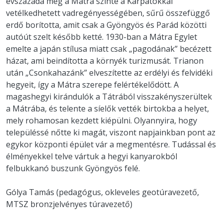
évszázada még a Mátra szinte a Kárpátokkal
vetélkedhetett vadregényességében, sűrű összefüggő
erdő borította, amit csak a Gyöngyös és Parád közötti
autóút szelt később ketté. 1930-ban a Mátra Egylet
emelte a japán stílusa miatt csak „pagodának” becézett
házat, ami beindította a környék turizmusát. Trianon
után „Csonkahazánk” elveszítette az erdélyi és felvidéki
hegyeit, így a Mátra szerepe felértékelődött. A
magashegyi kirándulók a Tátrából visszakényszerültek
a Mátrába, és telente a síelők vették birtokba a helyet,
mely rohamosan kezdett kiépülni. Olyannyira, hogy
településsé nőtte ki magát, viszont napjainkban pont az
egykor központi épület vár a megmentésre. Tudással és
élményekkel telve vártuk a hegyi kanyarokból
felbukkanó buszunk Gyöngyös felé.
Gólya Tamás (pedagógus, okleveles geotúravezető,
MTSZ bronzjelvényes túravezető)