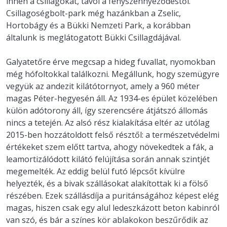
innen a csillagokat, távol a fényszennyeződéstől.
Csillagoségbolt-park még hazánkban a Zselic,
Hortobágy és a Bükki Nemzeti Park, a korábban
általunk is meglátogatott Bükki Csillagdájával.
Galyatetőre érve megcsap a hideg fuvallat, nyomokban
még hófoltokkal találkozni. Megállunk, hogy szemügyre
vegyük az andezit kilátótornyot, amely a 960 méter
magas Péter-hegyesén áll. Az 1934-es épület közelében
külön adótorony áll, így szerencsére átjátszó állomás
nincs a tetején. Az alsó rész kialakítása eltér az utólag
2015-ben hozzátoldott felső résztől: a természetvédelmi
értékeket szem előtt tartva, ahogy növekedtek a fák, a
leamortizálódott kilátó felújítása során annak szintjét
megemelték. Az eddig belül futó lépcsőt kívülre
helyezték, és a bivak szállásokat alakítottak ki a fölső
részében. Ezek szállásdíja a puritánságához képest elég
magas, hiszen csak egy alul ledeszkázott beton kabinról
van szó, és bár a színes kör ablakokon beszűrődik az