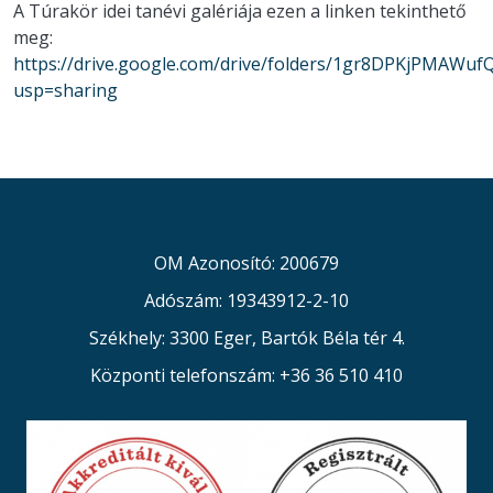
A Túrakör idei tanévi galériája ezen a linken tekinthető
meg:
https://drive.google.com/drive/folders/1gr8DPKjPMAW
usp=sharing
OM Azonosító: 200679
Adószám: 19343912-2-10
Székhely: 3300 Eger, Bartók Béla tér 4.
Központi telefonszám: +36 36 510 410