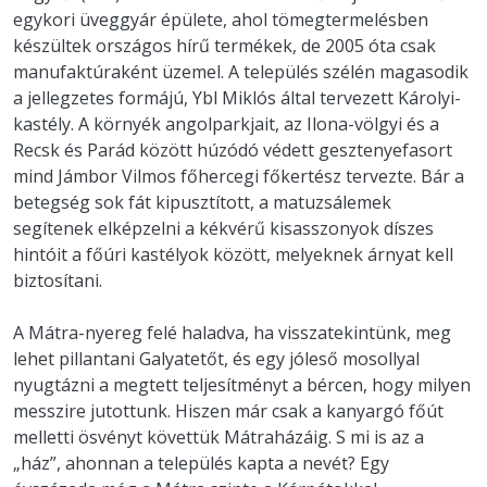
egykori üveggyár épülete, ahol tömegtermelésben
készültek országos hírű termékek, de 2005 óta csak
manufaktúraként üzemel. A település szélén magasodik
a jellegzetes formájú, Ybl Miklós által tervezett Károlyi-
kastély. A környék angolparkjait, az Ilona-völgyi és a
Recsk és Parád között húzódó védett gesztenyefasort
mind Jámbor Vilmos főhercegi főkertész tervezte. Bár a
betegség sok fát kipusztított, a matuzsálemek
segítenek elképzelni a kékvérű kisasszonyok díszes
hintóit a főúri kastélyok között, melyeknek árnyat kell
biztosítani.
A Mátra-nyereg felé haladva, ha visszatekintünk, meg
lehet pillantani Galyatetőt, és egy jóleső mosollyal
nyugtázni a megtett teljesítményt a bércen, hogy milyen
messzire jutottunk. Hiszen már csak a kanyargó főút
melletti ösvényt követtük Mátraházáig. S mi is az a
„ház”, ahonnan a település kapta a nevét? Egy