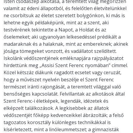
Isten csodaszép alkotása, a teremtett világ megőrizzen
valamit az édeni állapotból, és felelőtlen életvitelünkkel
ne csorbítsuk az életet szeretett bolygónkon, ki más is
lehetne egyik példaképünk, mint az a szent, aki
testvérének tekintette a Napot, a Holdat és az
őselemeket; aki ugyanolyan lelkesedéssel prédikált a
madaraknak és a halaknak, mint az embereknek; akinek
jósága tömegeket vonzott, és vadállatot szelídített.
Iskolánk védőszentjének emléknapjára rajzpályázatot
hirdettünk meg „Assisi Szent Ferenc nyomában” címmel.
Közel kétszáz diákunk ragadott ecsetet vagy ceruzát,
hogy a művészet nyelvén beszélje el Szent Ferenc
természet iránti rajongását, a teremtett világgal való
bensőséges kapcsolatát. Felvillantak az alkotások által
Szent Ferenc-i életképek, legendák, idézetek és
elképzelt találkozások. A legkisebbek az állatok
védőszentjét főképp kedvenceikkel ábrázolták; a felső
tagozatos korosztály különleges technikákkal is
kísérletezett, mint a linóleummetszet; a gimnazisták