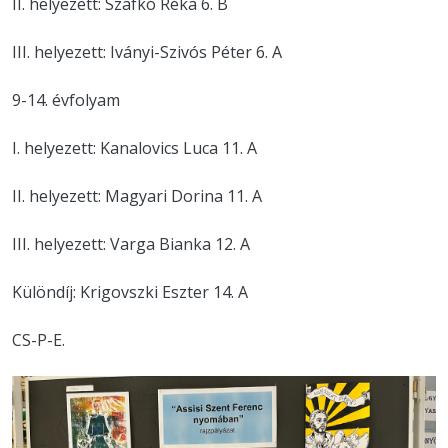
II. helyezett: Szafkó Réka 6. B
III. helyezett: Iványi-Szivós Péter 6. A
9-14. évfolyam
I. helyezett: Kanalovics Luca 11. A
II. helyezett: Magyari Dorina 11. A
III. helyezett: Varga Bianka 12. A
Különdíj: Krigovszki Eszter 14. A
CS-P-E.