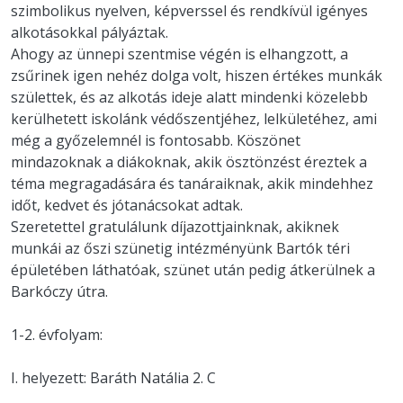
szimbolikus nyelven, képverssel és rendkívül igényes
alkotásokkal pályáztak.
Ahogy az ünnepi szentmise végén is elhangzott, a
zsűrinek igen nehéz dolga volt, hiszen értékes munkák
születtek, és az alkotás ideje alatt mindenki közelebb
kerülhetett iskolánk védőszentjéhez, lelkületéhez, ami
még a győzelemnél is fontosabb. Köszönet
mindazoknak a diákoknak, akik ösztönzést éreztek a
téma megragadására és tanáraiknak, akik mindehhez
időt, kedvet és jótanácsokat adtak.
Szeretettel gratulálunk díjazottjainknak, akiknek
munkái az őszi szünetig intézményünk Bartók téri
épületében láthatóak, szünet után pedig átkerülnek a
Barkóczy útra.
1-2. évfolyam:
I. helyezett: Baráth Natália 2. C