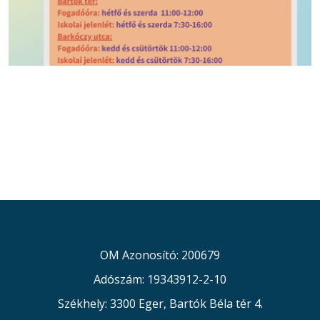
OM Azonosító: 200679
Adószám: 19343912-2-10
Székhely: 3300 Eger, Bartók Béla tér 4.